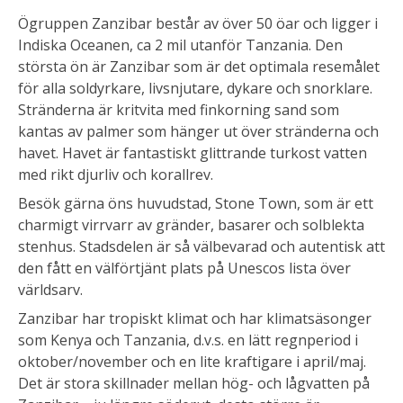
Ögruppen Zanzibar består av över 50 öar och ligger i
Indiska Oceanen, ca 2 mil utanför Tanzania. Den
största ön är Zanzibar som är det optimala resemålet
för alla soldyrkare, livsnjutare, dykare och snorklare.
Stränderna är kritvita med finkorning sand som
kantas av palmer som hänger ut över stränderna och
havet. Havet är fantastiskt glittrande turkost vatten
med rikt djurliv och korallrev.
Besök gärna öns huvudstad, Stone Town, som är ett
charmigt virrvarr av gränder, basarer och solblekta
stenhus. Stadsdelen är så välbevarad och autentisk att
den fått en välförtjänt plats på Unescos lista över
världsarv.
Zanzibar har tropiskt klimat och har klimatsäsonger
som Kenya och Tanzania, d.v.s. en lätt regnperiod i
oktober/november och en lite kraftigare i april/maj.
Det är stora skillnader mellan hög- och lågvatten på