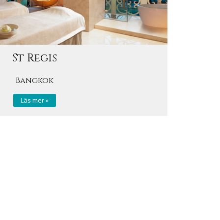
St Regis
Bangkok
Läs mer »