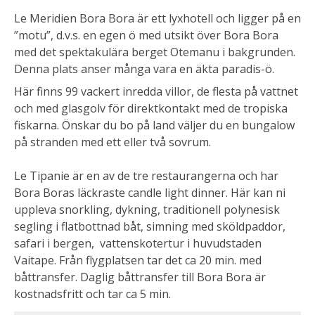
Le Meridien Bora Bora är ett lyxhotell och ligger på en
”motu”, d.v.s. en egen ö med utsikt över Bora Bora
med det spektakulära berget Otemanu i bakgrunden.
Denna plats anser många vara en äkta paradis-ö.
Här finns 99 vackert inredda villor, de flesta på vattnet
och med glasgolv för direktkontakt med de tropiska
fiskarna. Önskar du bo på land väljer du en bungalow
på stranden med ett eller två sovrum.
Le Tipanie är en av de tre restaurangerna och har
Bora Boras läckraste candle light dinner. Här kan ni
uppleva snorkling, dykning, traditionell polynesisk
segling i flatbottnad båt, simning med sköldpaddor,
safari i bergen, vattenskotertur i huvudstaden
Vaitape. Från flygplatsen tar det ca 20 min. med
båttransfer. Daglig båttransfer till Bora Bora är
kostnadsfritt och tar ca 5 min.